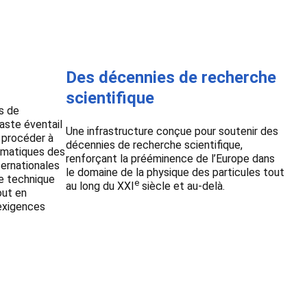
Des décennies de recherche
scientifique
s de
aste éventail
Une infrastructure conçue pour soutenir des
e procéder à
décennies de recherche scientifique,
tématiques des
renforçant la prééminence de l’Europe dans
ternationales
le domaine de la physique des particules tout
re technique
e
au long du XXI
siècle et au-delà.
out en
 exigences