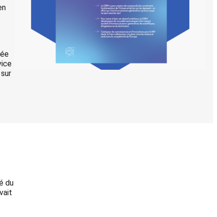
en
rée
vice
 sur
té du
vait