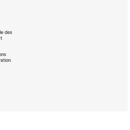
le des
it
ions
ation.