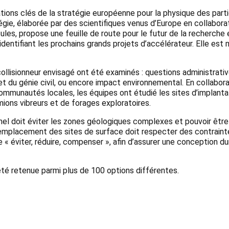
tions clés de la stratégie européenne pour la physique des parti
gie, élaborée par des scientifiques venus d’Europe en collabora
les, propose une feuille de route pour le futur de la recherche 
 identifiant les prochains grands projets d’accélérateur. Elle est 
collisionneur envisagé ont été examinés : questions administrati
 et du génie civil, ou encore impact environnemental. En collabor
communautés locales, les équipes ont étudié les sites d’implanta
ions vibreurs et de forages exploratoires.
l doit éviter les zones géologiques complexes et pouvoir être 
l’emplacement des sites de surface doit respecter des contraint
 éviter, réduire, compenser », afin d’assurer une conception du
été retenue parmi plus de 100 options différentes.