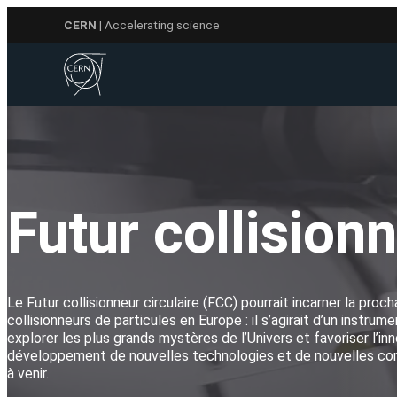
Aller
CERN
| Accelerating science
au
contenu
Futur collisionn
Le Futur collisionneur circulaire (FCC) pourrait incarner la proc
collisionneurs de particules en Europe : il s’agirait d’un instru
explorer les plus grands mystères de l’Univers et favoriser l’inn
développement de nouvelles technologies et de nouvelles c
à venir.