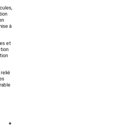
cules,
tion
en
mise à
ves et
ation
tion
relié
es
rable
+