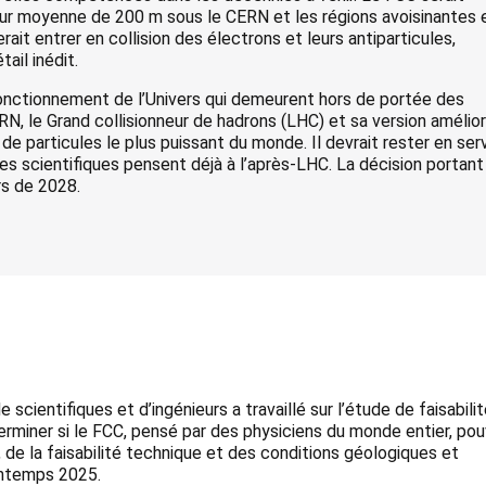
deur moyenne de 200 m sous le CERN et les régions avoisinantes 
ait entrer en collision des électrons et leurs antiparticules,
ail inédit.
u fonctionnement de l’Univers qui demeurent hors de portée des
ERN, le Grand collisionneur de hadrons (LHC) et sa version amélio
de particules le plus puissant du monde. Il devrait rester en ser
s scientifiques pensent déjà à l’après-LHC. La décision portant
rs de 2028.
cientifiques et d’ingénieurs a travaillé sur l’étude de faisabili
éterminer si le FCC, pensé par des physiciens du monde entier, pou
, de la faisabilité technique et des conditions géologiques et
rintemps 2025.