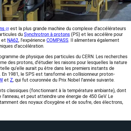
ons
est la plus grande machine du complexe d’accélérateurs
articules du
Synchrotron à protons
(PS) et les accélère pour
et
NA62
, l’expérience
COMPASS
. Il alimentera également
niques d’accélération.
 programme de physique des particules du CERN. Les recherches
e des protons, d’étudier les raisons pour lesquelles la nature
 telle qu’elle aurait pu être dans les premiers instants de
. En 1981, le SPS est tansformé en collisionneur proton-
W
et
Z
, qui fut couronnée du Prix Nobel l’année suivante.
s classiques (fonctionnant à la température ambiante), dont
de l’anneau, et peut atteindre une énergie de 450 GeV. Le
notamment des noyaux d’oxygène et de soufre, des électrons,