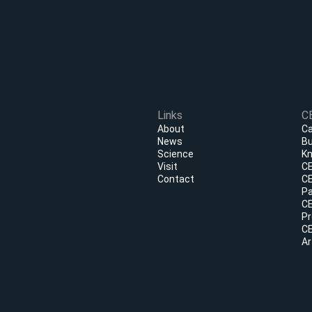
Links
C
About
Ca
News
Bu
Science
Kn
Visit
CE
Contact
CE
Pa
CE
Pr
CE
Ar