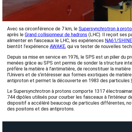
Avec sa circonférence de 7 km, le
Supersynchrotron à prot
après le
Grand collisionneur de hadrons
(LHC). Il reçoit ses p
alimenter en faisceaux le LHC, les expériences
NA61/SHINE
bientôt l’expérience
AWAKE
, qui va tester de nouvelles tech
Depuis sa mise en service en 1976, le SPS est un pilier du
menées grâce au SPS ont permis de sonder la structure intern
préfère la matière à l’antimatière, de reconstituer la matière
l’Univers et de s’intéresser aux formes exotiques de matière
antiproton et permet la découverte en 1983 des particules
Le Supersynchrotron à protons comporte 1317 électroaimant
744 dipôles utilisés pour courber les faisceaux à l’intérieur 
dispositif a accéléré beaucoup de particules différentes, 
des positons et des antiprotons.