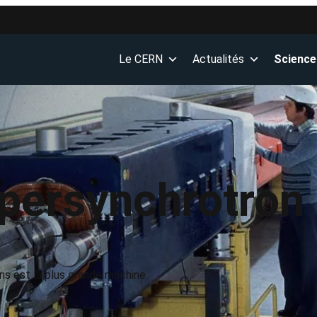
Le CERN
Actualités
Science
persynchrotron 
ns est la plus grande machine