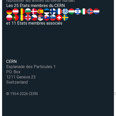
repousser les limites du savoir humain.
V
Les 25 États membres du CERN
et 11 États membres associés
CERN
Esplanade des Particules 1
P.O. Box
1211 Geneva 23
Switzerland
© 1954-2026 CERN