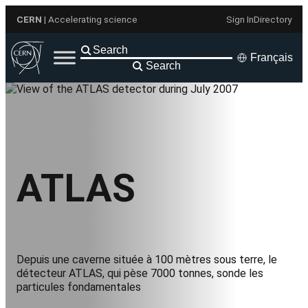
Aller
CERN
| Accelerating science
Sign In
Directory
au
contenu
Français
Search
ATLAS
Depuis une caverne située à 100 mètres sous terre, le
détecteur ATLAS, qui pèse 7000 tonnes, sonde les
particules fondamentales