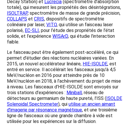
Decay Station) et
Lucrecia
(spectromètre d’absorption
totale), qui mesurent les propriétés des désintégrations,
ISOLTRAP
, spectromètre de masse de grande précision,
COLLAPS
et
CRIS
, dispositifs de spectrométrie
colinéaire par laser,
VITO
, qui utilise un faisceau laser
polarisé,
EC-SLI
, pour l’étude des propriétés de l’état
solide, et l’expérience
WISArD
, qui étudie l’interaction
faible.
Le faisceau peut être également post-accéléré, ce qui
permet d’étudier des réactions nucléaires variées. En
2015, un nouvel accélérateur linéaire,
HIE-ISOLDE
, est
entré en service. Il accélérait les faisceaux jusqu’à 4,5
MeV/nucléon en 2016 pour atteindre près de 10
MeV/nucléon en 2018, à l’achèvement du projet de mise
à niveau. Les faisceaux d’HIE-ISOLDE sont envoyés sur
trois stations d’expériences :
Miniball
, réseau de
détecteurs au germanium de haute pureté, l’ISS (
ISOLDE
Solenoidal Spectrometer
), qui
utilise un ancien aimant
d’imagerie par résonance magnétique
, et une troisième
ligne de faisceaux où une grande chambre à vide est
utilisée pour les expériences sur la diffusion.